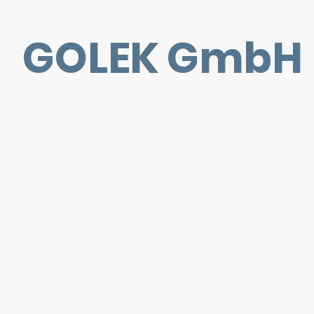
GOLEK GmbH